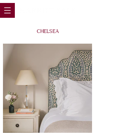
C H E L S E A